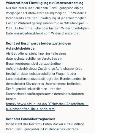
Widerruf Ihrer Einwilligung zur Datenverarbeitung
Nur mit Ihrer ausdrücklichen Einwilligung sind einige
Vorgänge der Datenverarbeitung möglich. Ein Widerruf
Ihrer bereits erteilten Einwilligung ist jederzeit möglich.
Für den Widerruf genügt eine formlose Mitteilung per E-
Mail. Die Rechtmäßigkeit der bis zum Widerruf erfolgten
Datenverarbeitung bleibt vom Widerruf unberührt.
Recht auf Beschwerde bei der zuständigen
Aufsichtsbehörde
Als Betroffener steht Ihnen im Falle eines
datenschutzrechtlichen Verstoßes ein
Beschwerderecht bei der zuständigen
Aufsichtsbehörde zu. Zuständige Aufsichtsbehörde
bezüglich datenschutzrechtlicher Fragen ist der
Landesdatenschutzbeauftragte des Bundeslandes, in
dem sich der Sitz unseres Unternehmens befindet.
Der folgende Link stellt eine Liste der
Datenschutzbeauftragten sowie deren Kontaktdaten
bereit:
https://www.bfdi.bund.de/DE/Infothek/Anschriften_Li
nks/anschriften_links-node.html
.
Recht auf Datenübertragbarkeit
Ihnen steht das Recht zu, Daten, die wir auf Grundlage
Ihrer Einwilligung oder in Erfüllung eines Vertrags