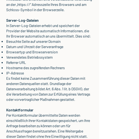
an der „https://“ Adresszeile Ihres Browsers und am
Schloss-Symbol in der Browserzeile.
Server-Log-Dateien
In Server-Log-Dateien erhebt und speichert der
Provider der Website automatisch Informationen, die
Ihr Browser automatisch an uns übermittelt. Dies sind:
Besuchte Seite auf unserer Domain
Datum und Uhrzeit der Serveranfrage
Browsertyp und Browserversion
Verwendetes Betriebssystem
Referrer URL
Hostname des zugreifenden Rechners
IP-Adresse
Es findet keine Zusammenführung dieser Daten mit
anderen Datenquellen statt. Grundlage der
Datenverarbeitung bildet Art. 6 Abs. 1 lit. b DSGVO, der
die Verarbeitung von Daten zur Erfüllung eines Vertrags
oder vorvertraglicher Maßnahmen gestattet.
Kontaktformular
Per Kontaktformular übermittelte Daten werden
einschließlich Ihrer Kontaktdaten gespeichert, um Ihre
Anfrage bearbeiten zu können oder um für
Anschlussfragen bereitzustehen. Eine Weitergabe
dieser Daten findet ohne Ihre Einwilligung nicht statt.