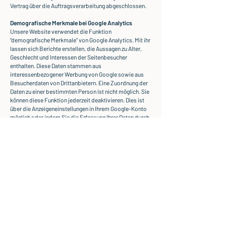
Vertrag über die Auftragsverarbeitung abgeschlossen.
Demografische Merkmale bei Google Analytics
Unsere Website verwendet die Funktion
“demografische Merkmale” von Google Analytics. Mit ihr
lassen sich Berichte erstellen, die Aussagen zu Alter,
Geschlecht und Interessen der Seitenbesucher
enthalten. Diese Daten stammen aus
interessenbezogener Werbung von Google sowie aus
Besucherdaten von Drittanbietern. Eine Zuordnung der
Daten zu einer bestimmten Person ist nicht möglich. Sie
können diese Funktion jederzeit deaktivieren. Dies ist
über die Anzeigeneinstellungen in Ihrem Google-Konto
möglich oder indem Sie die Erfassung Ihrer Daten durch
Google Analytics, wie im Punkt “Widerspruch gegen die
Datenerfassung” erläutert, generell untersagen.
Google AdWords und Google Conversion-Tracking
Unsere Website verwendet Google AdWords. Anbieter
ist die Google Inc., 1600 Amphitheatre Parkway,
Mountain View, CA 94043, United States.
AdWords ist ein Online-Werbeprogramm. Im Rahmen
des Online-Werbeprogramms arbeiten wir mit
Conversion-Tracking. Nach einem Klick auf eine von
Google geschaltete Anzeige wird ein Cookie für das
Conversion-Tracking gesetzt. Cookies sind kleine