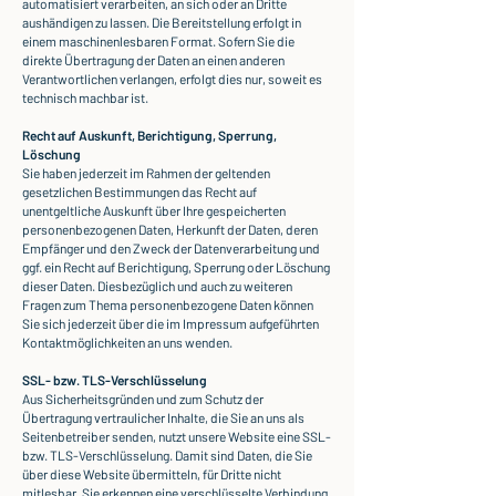
automatisiert verarbeiten, an sich oder an Dritte
aushändigen zu lassen. Die Bereitstellung erfolgt in
einem maschinenlesbaren Format. Sofern Sie die
direkte Übertragung der Daten an einen anderen
Verantwortlichen verlangen, erfolgt dies nur, soweit es
technisch machbar ist.
Recht auf Auskunft, Berichtigung, Sperrung,
Löschung
Sie haben jederzeit im Rahmen der geltenden
gesetzlichen Bestimmungen das Recht auf
unentgeltliche Auskunft über Ihre gespeicherten
personenbezogenen Daten, Herkunft der Daten, deren
Empfänger und den Zweck der Datenverarbeitung und
ggf. ein Recht auf Berichtigung, Sperrung oder Löschung
dieser Daten. Diesbezüglich und auch zu weiteren
Fragen zum Thema personenbezogene Daten können
Sie sich jederzeit über die im Impressum aufgeführten
Kontaktmöglichkeiten an uns wenden.
SSL- bzw. TLS-Verschlüsselung
Aus Sicherheitsgründen und zum Schutz der
Übertragung vertraulicher Inhalte, die Sie an uns als
Seitenbetreiber senden, nutzt unsere Website eine SSL-
bzw. TLS-Verschlüsselung. Damit sind Daten, die Sie
über diese Website übermitteln, für Dritte nicht
mitlesbar. Sie erkennen eine verschlüsselte Verbindung