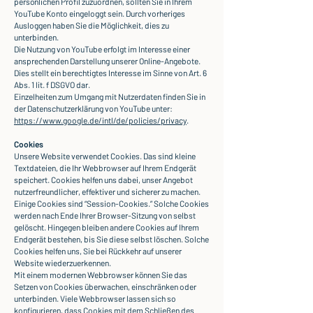
persönlichen Profil zuzuordnen, sollten Sie in Ihrem
YouTube Konto eingeloggt sein. Durch vorheriges
Ausloggen haben Sie die Möglichkeit, dies zu
unterbinden.
Die Nutzung von YouTube erfolgt im Interesse einer
ansprechenden Darstellung unserer Online-Angebote.
Dies stellt ein berechtigtes Interesse im Sinne von Art. 6
Abs. 1 lit. f DSGVO dar.
Einzelheiten zum Umgang mit Nutzerdaten finden Sie in
der Datenschutzerklärung von YouTube unter:
https://www.google.de/intl/de/policies/privacy
.
Cookies
Unsere Website verwendet Cookies. Das sind kleine
Textdateien, die Ihr Webbrowser auf Ihrem Endgerät
speichert. Cookies helfen uns dabei, unser Angebot
nutzerfreundlicher, effektiver und sicherer zu machen.
Einige Cookies sind “Session-Cookies.” Solche Cookies
werden nach Ende Ihrer Browser-Sitzung von selbst
gelöscht. Hingegen bleiben andere Cookies auf Ihrem
Endgerät bestehen, bis Sie diese selbst löschen. Solche
Cookies helfen uns, Sie bei Rückkehr auf unserer
Website wiederzuerkennen.
Mit einem modernen Webbrowser können Sie das
Setzen von Cookies überwachen, einschränken oder
unterbinden. Viele Webbrowser lassen sich so
konfigurieren, dass Cookies mit dem Schließen des