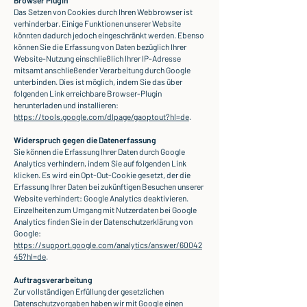
Browser Plugin
Das Setzen von Cookies durch Ihren Webbrowser ist
verhinderbar. Einige Funktionen unserer Website
könnten dadurch jedoch eingeschränkt werden. Ebenso
können Sie die Erfassung von Daten bezüglich Ihrer
Website-Nutzung einschließlich Ihrer IP-Adresse
mitsamt anschließender Verarbeitung durch Google
unterbinden. Dies ist möglich, indem Sie das über
folgenden Link erreichbare Browser-Plugin
herunterladen und installieren:
https://tools.google.com/dlpage/gaoptout?hl=de
.
Widerspruch gegen die Datenerfassung
Sie können die Erfassung Ihrer Daten durch Google
Analytics verhindern, indem Sie auf folgenden Link
klicken. Es wird ein Opt-Out-Cookie gesetzt, der die
Erfassung Ihrer Daten bei zukünftigen Besuchen unserer
Website verhindert: Google Analytics deaktivieren.
Einzelheiten zum Umgang mit Nutzerdaten bei Google
Analytics finden Sie in der Datenschutzerklärung von
Google:
https://support.google.com/analytics/answer/60042
45?hl=de
.
Auftragsverarbeitung
Zur vollständigen Erfüllung der gesetzlichen
Datenschutzvorgaben haben wir mit Google einen