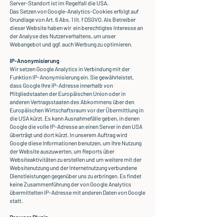
Server-Standort ist im Regelfall die USA.
Das Setzen von Google-Analytics-Cookies erfolgt auf
Grundlage von Art. 6 Abs. 1 lit. f DSGVO. Als Betreiber
dieser Website haben wir ein berechtigtes Interesse an
der Analyse des Nutzerverhaltens, um unser
Webangebot und ggf. auch Werbung zu optimieren.
IP-Anonymisierung
Wir setzen Google Analytics in Verbindung mit der
Funktion IP-Anonymisierung ein. Sie gewährleistet,
dass Google Ihre IP-Adresse innerhalb von
Mitgliedstaaten der Europäischen Union oder in
anderen Vertragsstaaten des Abkommens über den
Europäischen Wirtschaftsraum vor der Übermittlung in
die USA kürzt. Es kann Ausnahmefälle geben, in denen
Google die volle IP-Adresse an einen Server in den USA
überträgt und dort kürzt. In unserem Auftrag wird
Google diese Informationen benutzen, um Ihre Nutzung
der Website auszuwerten, um Reports über
Websiteaktivitäten zu erstellen und um weitere mit der
Websitenutzung und der Internetnutzung verbundene
Dienstleistungen gegenüber uns zu erbringen. Es findet
keine Zusammenführung der von Google Analytics
übermittelten IP-Adresse mit anderen Daten von Google
statt.