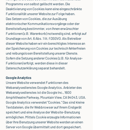
Programms von selbst gelöscht werden. Die
Deaktivierung von Cookies kann eine eingeschränkte
Funktionalität unserer Website zur Folge haben.
Das Setzen von Cookies, die zur Ausübung
elektronischer Kommunikationsvorgänge oder der
Bereitstellung bestimmter, von Ihnen erwünschter
Funktionen (z.B. Warenkorb) notwendig sind, erfolgt auf
Grundlage von Art. 6 Abs. 1 lit. f DSGVO. Als Betreiber
dieser Website haben wir ein berechtigtes Interesse an
der Speicherung von Cookies zur technisch fehlerfreien
und reibungslosen Bereitstellung unserer Dienste.
Sofern die Setzung anderer Cookies (z.B. für Analyse-
Funktionen) erfolgt, werden diese in dieser
Datenschutzerklärung separat behandelt.
Google Analytics
Unsere Website verwendet Funktionen des
Webanalysedienstes Google Analytics. Anbieter des
Webanalysedienstes ist die Google Inc., 1600
Amphitheatre Parkway, Mountain View, CA 94043, USA.
Google Analytics verwendet "Cookies." Das sind kleine
Textdateien, die Ihr Webbrowser auf Ihrem Endgerät
speichert und eine Analyse der Website-Benutzung
ermöglichen. Mittels Cookie erzeugte Informationen
über Ihre Benutzung unserer Website werden an einen
Server von Google übermittelt und dort gespeichert.