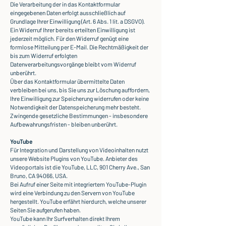
Die Verarbeitung der in das Kontaktformular
eingegebenen Daten erfolgt ausschließlich auf
Grundlage Ihrer Einwilligung (Art. 6 Abs. 1 lit. a DSGVO).
Ein Widerruf Ihrer bereits erteilten Einwilligung ist
jederzeit möglich. Für den Widerruf genügt eine
formlose Mitteilung per E-Mail. Die Rechtmäßigkeit der
bis zum Widerruf erfolgten
Datenverarbeitungsvorgänge bleibt vom Widerruf
unberührt.
Über das Kontaktformular übermittelte Daten
verbleiben bei uns, bis Sie uns zur Löschung auffordern,
Ihre Einwilligung zur Speicherung widerrufen oder keine
Notwendigkeit der Datenspeicherung mehr besteht.
Zwingende gesetzliche Bestimmungen - insbesondere
Aufbewahrungsfristen - bleiben unberührt.
YouTube
Für Integration und Darstellung von Videoinhalten nutzt
unsere Website Plugins von YouTube. Anbieter des
Videoportals ist die YouTube, LLC, 901 Cherry Ave., San
Bruno, CA 94066, USA.
Bei Aufruf einer Seite mit integriertem YouTube-Plugin
wird eine Verbindung zu den Servern von YouTube
hergestellt. YouTube erfährt hierdurch, welche unserer
Seiten Sie aufgerufen haben.
YouTube kann Ihr Surfverhalten direkt Ihrem